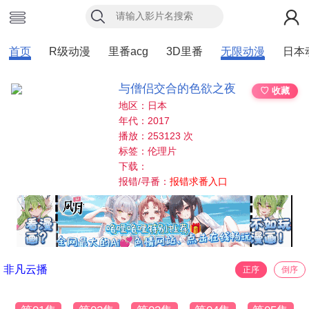
首页
R级动漫
里番acg
3D里番
无限动漫
日本
与僧侣交合的色欲之夜
♡ 收藏
地区：日本
年代：2017
播放：253123 次
标签：伦理片
下载：
报错/寻番：
报错求番入口
非凡云播
正序
倒序