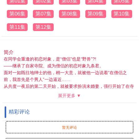
第01集
第02集
第03集
第04集
第05集
第06集
第07集
第08集
第09集
第10集
第11集
第12集
简介
在同学会重逢的初恋对象，是“僧侣”也是“野兽”?!
——继承了自家寺院、成为僧侣的初恋对象九条君。
面对一如既往地绅士的他，稍一大意，就被他一边说着“在僧侣之
前，我首先是个男人”一边逼近……
从共度一夜后的第二天开始，就被要求扮演未婚妻，强行开始了在寺
院的同居生活。
展开更多 ▼
在明明是僧侣却如同野兽般的他的攻势下，24小时都心动不止……
精彩评论
暂无评论