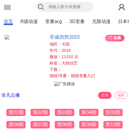
首页
R级动漫
里番acg
3D里番
无限动漫
日本
非诚勿扰2023
♡ 收藏
地区：大陆
年代：2010
播放：11310 次
标签：大陆综艺
下载：
报错/寻番：
报错求番入口
非凡云播
正序
倒序
第01期
第02期
第03期
第04期
第05期
第06期
第07期
第08期
第09期
第10期