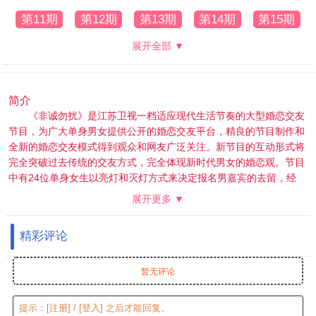
第11期
第12期
第13期
第14期
第15期
展开全部 ▼
简介
《非诚勿扰》是江苏卫视一档适应现代生活节奏的大型婚恋交友
节目，为广大单身男女提供公开的婚恋交友平台，精良的节目制作和
全新的婚恋交友模式得到观众和网友广泛关注。新节目的互动形式将
完全突破过去传统的交友方式，完全体现新时代男女的婚恋观。节目
中有24位单身女生以亮灯和灭灯方式来决定报名男嘉宾的去留，经
过“爱之初体验”、“爱之再判断”、“爱之终决选”、“男生权利”等规则来
展开更多 ▼
决定男女嘉宾的速配成功。
精彩评论
暂无评论
提示：
[注册]
/
[登入]
之后才能回复。