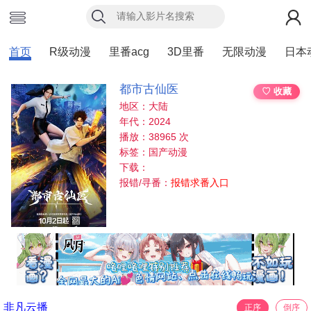
首页
R级动漫
里番acg
3D里番
无限动漫
日本
都市古仙医
♡ 收藏
地区：大陆
年代：2024
播放：38965 次
标签：国产动漫
下载：
报错/寻番：
报错求番入口
非凡云播
正序
倒序